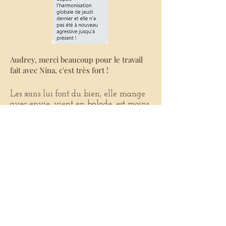
Audrey, merci beaucoup pour le travail
fait avec Nina, c'est très fort !
Les soins lui font du bien, elle mange
avec envie, vient en balade, est moins
fatiguée. Merci !
La nuit a été beaucoup plus calme et
Doudou est parti en douceur ce matin.
Merci pour votre aide qui m'a été
précieuse.
Merci pour la "séance" avec Maayane et
Nanouk. Tout s'est super bien passé pendant
notre absence, merci, vous y avez contribué !